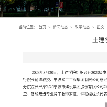
当前位置：
首页
新闻动态
教学动态
正文
>
>
>
土建
2023
年
3
月
30
日，土建学院组织召开
2023
级本
行院长
俞峰教授、
宁波建工工程集团有限公司
总
分院院长严厚军
和
宁波市建设集团股份有限公司
卫、智能建造专业骨干教师罗征、课程组组长代